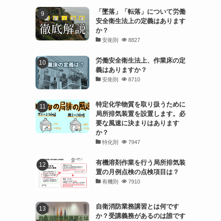
「墜落」「転落」について労働
安全衛生法上の定義はあります
か？
安衛則
8827
労働安全衛生法上、作業床の定
義はありますか？
安衛則
8710
特定化学物質を取り扱うために
局所排気装置を設置します。必
要な風速に決まりはあります
か？
特化則
7947
有機溶剤作業を行う局所排気装
置の月例点検の点検項目は？
有機則
7910
自衛消防業務講習とは何です
か？受講義務があるのは誰です