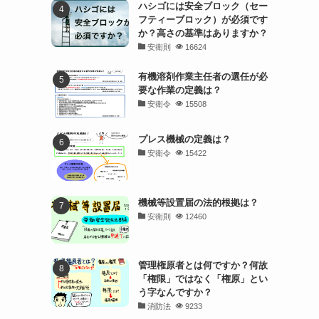
ハシゴには安全ブロック（セー
フティーブロック）が必須です
か？高さの基準はありますか？
安衛則
16624
有機溶剤作業主任者の選任が必
要な作業の定義は？
安衛令
15508
プレス機械の定義は？
安衛令
15422
機械等設置届の法的根拠は？
安衛則
12460
管理権原者とは何ですか？何故
「権限」ではなく「権原」とい
う字なんですか？
消防法
9233