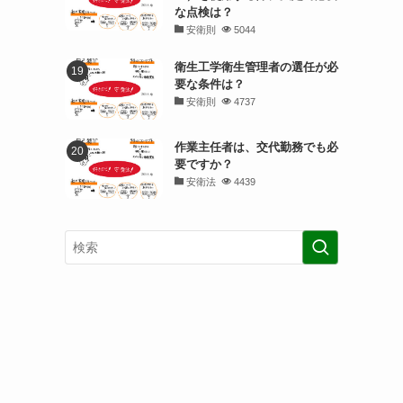
な点検は？
安衛則
5044
衛生工学衛生管理者の選任が必
要な条件は？
安衛則
4737
作業主任者は、交代勤務でも必
要ですか？
安衛法
4439