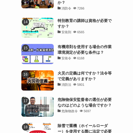
か？
消防令
7266
特別教育の講師は資格が必要で
すか？
安衛則
6565
有機溶剤を使用する場合の作業
環境測定が必要な条件は？
安衛令
6168
火災の定義は何ですか？法令等
で定義がありますか？
消防法
5801
危険物保安監督者の選任が必要
なのはどのような場合ですか？
危険物政令
5697
除雪で重機（ホイールローダ
ー）を使用する際に法定で必要