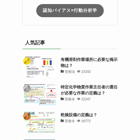
認知バイアス×行動分析学
人気記事
有機溶剤作業場所に必要な掲示
物は？
安衛法
23192
特定化学物質作業主任者の選任
が必要な作業の定義は？
安衛令
22247
乾燥設備の定義は？
安衛令
18772