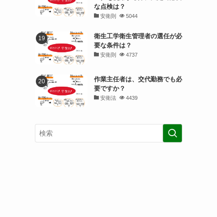
な点検は？
安衛則
5044
衛生工学衛生管理者の選任が必
要な条件は？
安衛則
4737
作業主任者は、交代勤務でも必
要ですか？
安衛法
4439