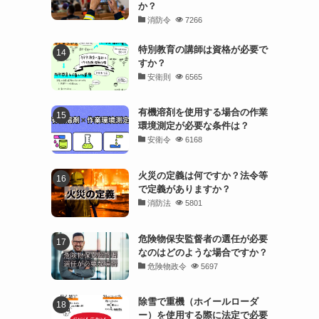
か？
消防令
7266
特別教育の講師は資格が必要で
すか？
安衛則
6565
有機溶剤を使用する場合の作業
環境測定が必要な条件は？
安衛令
6168
火災の定義は何ですか？法令等
で定義がありますか？
消防法
5801
危険物保安監督者の選任が必要
なのはどのような場合ですか？
危険物政令
5697
除雪で重機（ホイールローダ
ー）を使用する際に法定で必要