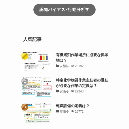
認知バイアス×行動分析学
人気記事
有機溶剤作業場所に必要な掲示
物は？
安衛法
23192
特定化学物質作業主任者の選任
が必要な作業の定義は？
安衛令
22248
乾燥設備の定義は？
安衛令
18772