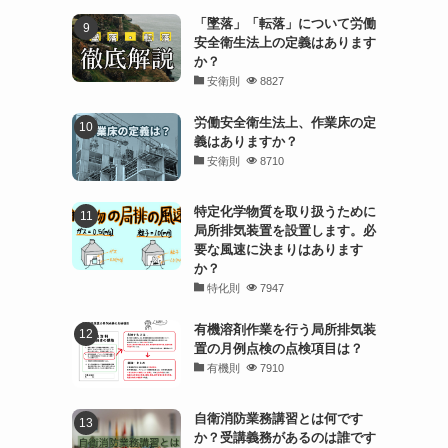
「墜落」「転落」について労働
安全衛生法上の定義はあります
か？
安衛則
8827
労働安全衛生法上、作業床の定
義はありますか？
安衛則
8710
特定化学物質を取り扱うために
局所排気装置を設置します。必
要な風速に決まりはあります
か？
特化則
7947
有機溶剤作業を行う局所排気装
置の月例点検の点検項目は？
有機則
7910
自衛消防業務講習とは何です
か？受講義務があるのは誰です