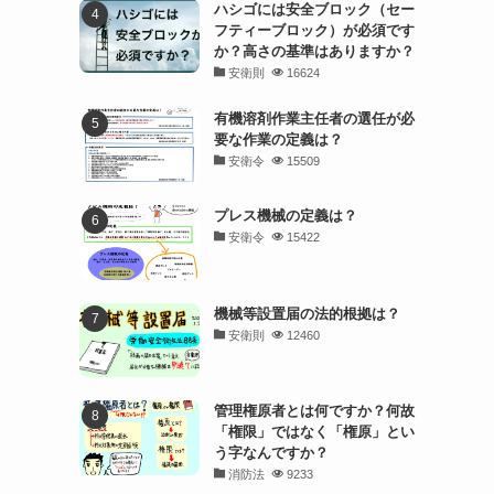
ハシゴには安全ブロック（セー
フティーブロック）が必須です
か？高さの基準はありますか？
安衛則
16624
有機溶剤作業主任者の選任が必
要な作業の定義は？
安衛令
15509
プレス機械の定義は？
安衛令
15422
機械等設置届の法的根拠は？
安衛則
12460
管理権原者とは何ですか？何故
「権限」ではなく「権原」とい
う字なんですか？
消防法
9233