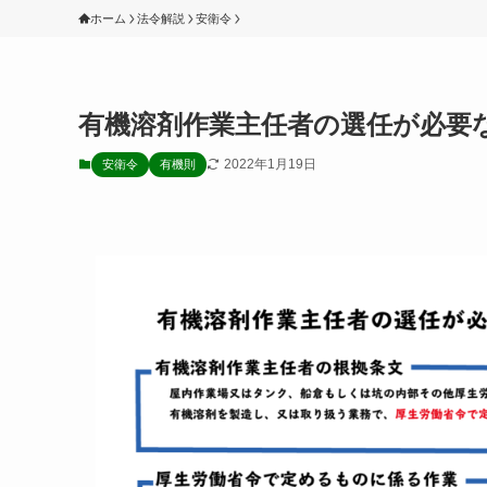
ホーム
法令解説
安衛令
有機溶剤作業主任者の選任が必要
2022年1月19日
安衛令
有機則