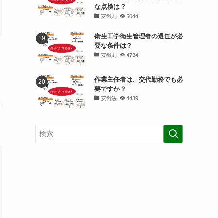
な点検は？
安衛則
5044
衛生工学衛生管理者の選任が必
要な条件は？
安衛則
4734
作業主任者は、交代勤務でも必
要ですか？
安衛法
4439
つ