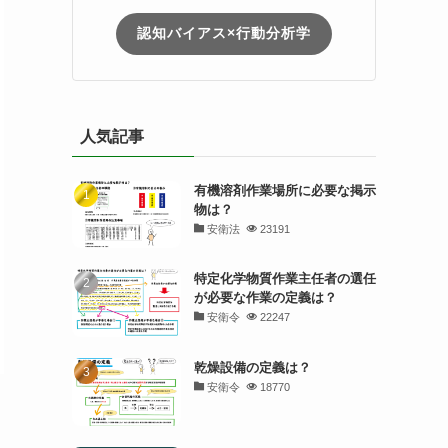
認知バイアス×行動分析学
人気記事
有機溶剤作業場所に必要な掲示
物は？
安衛法
23191
特定化学物質作業主任者の選任
が必要な作業の定義は？
安衛令
22247
乾燥設備の定義は？
安衛令
18770