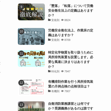
お
「墜落」「転落」について労働
安全衛生法上の定義はあります
か？
安衛則
8824
労働安全衛生法上、作業床の定
義はありますか？
安衛則
8709
特定化学物質を取り扱うために
局所排気装置を設置します。必
要な風速に決まりはあります
溶
か？
い
特化則
7947
有機溶剤作業を行う局所排気装
置の月例点検の点検項目は？
有機則
7907
自衛消防業務講習とは何です
か？受講義務があるのは誰です