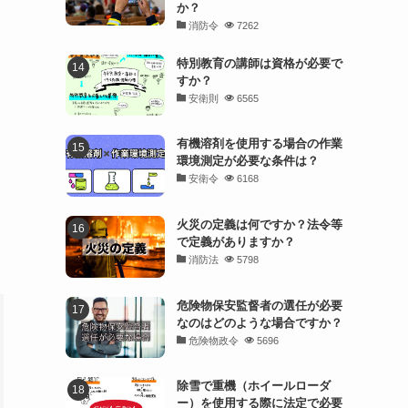
か？
消防令
7262
特別教育の講師は資格が必要で
すか？
安衛則
6565
有機溶剤を使用する場合の作業
環境測定が必要な条件は？
安衛令
6168
火災の定義は何ですか？法令等
で定義がありますか？
消防法
5798
危険物保安監督者の選任が必要
なのはどのような場合ですか？
危険物政令
5696
除雪で重機（ホイールローダ
ー）を使用する際に法定で必要