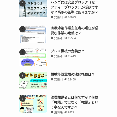
ハシゴには安全ブロック（セー
フティーブロック）が必須です
か？高さの基準はありますか？
安衛則
16623
有機溶剤作業主任者の選任が必
要な作業の定義は？
安衛令
15504
プレス機械の定義は？
安衛令
15419
機械等設置届の法的根拠は？
安衛則
12460
管理権原者とは何ですか？何故
「権限」ではなく「権原」とい
う字なんですか？
消防法
9227