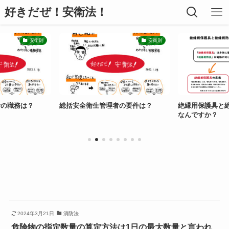
好きだぜ！安衛法！
安衛則
安衛則
？
総括安全衛生管理者の要件は？
絶縁用保護具と絶縁用防具
なんですか？
2024年3月21日
消防法
危険物の指定数量の算定方法は1日の最大数量と言われ