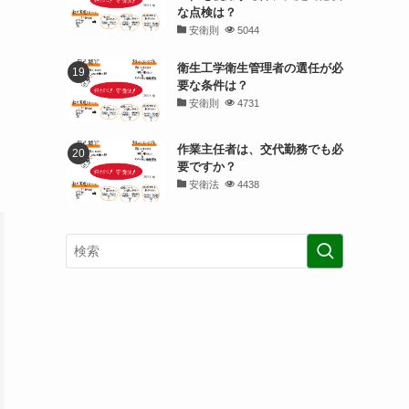
な点検は？
安衛則
5044
衛生工学衛生管理者の選任が必
要な条件は？
安衛則
4731
作業主任者は、交代勤務でも必
要ですか？
安衛法
4438