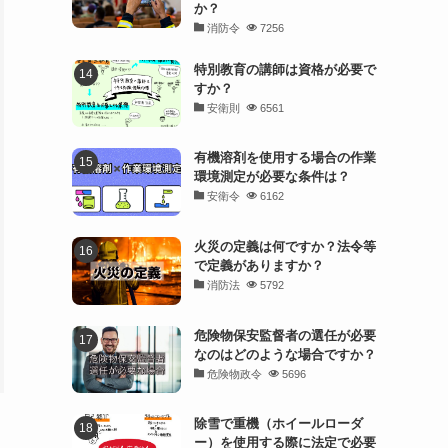
か？
消防令
7256
特別教育の講師は資格が必要で
すか？
安衛則
6561
有機溶剤を使用する場合の作業
環境測定が必要な条件は？
安衛令
6162
火災の定義は何ですか？法令等
で定義がありますか？
消防法
5792
危険物保安監督者の選任が必要
なのはどのような場合ですか？
危険物政令
5696
除雪で重機（ホイールローダ
ー）を使用する際に法定で必要