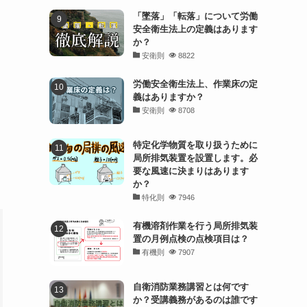
省
「墜落」「転落」について労働
安全衛生法上の定義はあります
か？
安衛則
8822
労働安全衛生法上、作業床の定
義はありますか？
安衛則
8708
特定化学物質を取り扱うために
局所排気装置を設置します。必
要な風速に決まりはあります
か？
特化則
7946
有機溶剤作業を行う局所排気装
置の月例点検の点検項目は？
有機則
7907
自衛消防業務講習とは何です
か？受講義務があるのは誰です