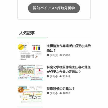
認知バイアス×行動分析学
人気記事
有機溶剤作業場所に必要な掲示
物は？
安衛法
23186
特定化学物質作業主任者の選任
が必要な作業の定義は？
安衛令
22244
乾燥設備の定義は？
安衛令
18762