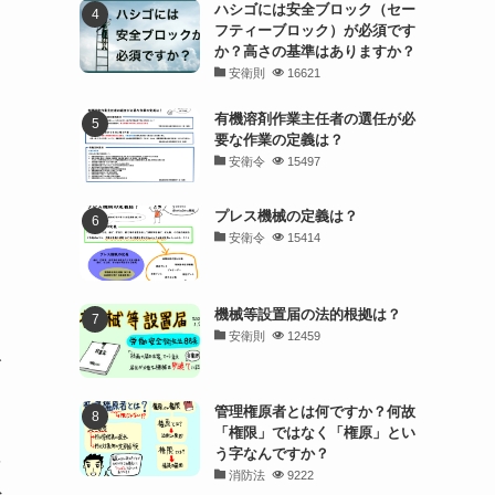
ハシゴには安全ブロック（セー
フティーブロック）が必須です
か？高さの基準はありますか？
安衛則
16621
」
有機溶剤作業主任者の選任が必
要な作業の定義は？
安衛令
15497
プレス機械の定義は？
安衛令
15414
機械等設置届の法的根拠は？
安衛則
12459
取
管理権原者とは何ですか？何故
「権限」ではなく「権原」とい
う字なんですか？
そ
消防法
9222